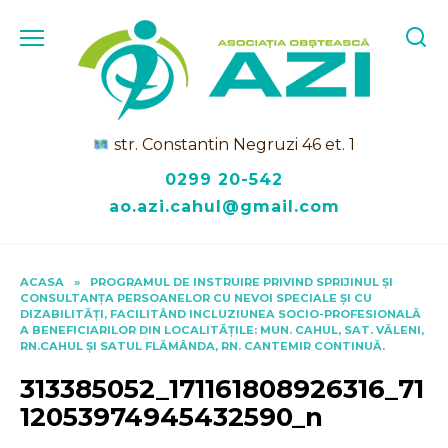
Skip
to
content
str. Constantin Negruzi 46 et. 1
0299 20-542
ao.azi.cahul@gmail.com
ACASA
»
PROGRAMUL DE INSTRUIRE PRIVIND SPRIJINUL ȘI
CONSULTANȚA PERSOANELOR CU NEVOI SPECIALE ȘI CU
DIZABILITĂȚI, FACILITÂND INCLUZIUNEA SOCIO-PROFESIONALĂ
A BENEFICIARILOR DIN LOCALITĂȚILE: MUN. CAHUL, SAT. VĂLENI,
RN.CAHUL ȘI SATUL FLĂMÂNDA, RN. CANTEMIR CONTINUĂ.
313385052_171161808926316_71
12053974945432590_n