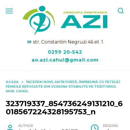
Skip
to
content
str. Constantin Negruzi 46 et. 1
0299 20-542
ao.azi.cahul@gmail.com
ACASA
»
ÎNCEPEM NOUL AN ÎN FORȚĂ, ÎMPREUNĂ CU FETELE/
FEMEILE REFUGIATE DIN UCRAINA STABILITE PE TERITORIUL
MUN. CAHUL
323719337_854736249131210_6
018567224328195753_n
AUTHOR
READING