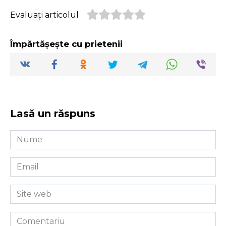
Evaluați articolul
Împărtășește cu prietenii
Lasă un răspuns
Nume
*
Email
*
Site
web
Comentariu