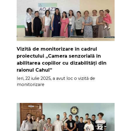
Vizită de monitorizare în cadrul
proiectului „Camera senzorială în
abilitarea copiilor cu dizabilități din
raionul Cahul”
Ieri, 22 iulie 2025, a avut loc o vizită de
monitorizare