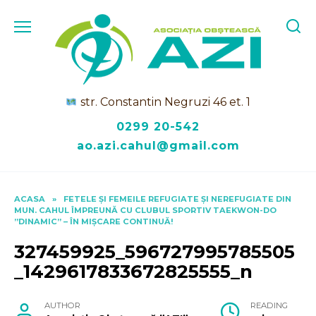
Skip
to
content
str. Constantin Negruzi 46 et. 1
0299 20-542
ao.azi.cahul@gmail.com
ACASA
»
FETELE ȘI FEMEILE REFUGIATE ȘI NEREFUGIATE DIN
MUN. CAHUL ÎMPREUNĂ CU CLUBUL SPORTIV TAEKWON-DO
”DINAMIC” – ÎN MIȘCARE CONTINUĂ!
327459925_596727995785505
_1429617833672825555_n
AUTHOR
READING