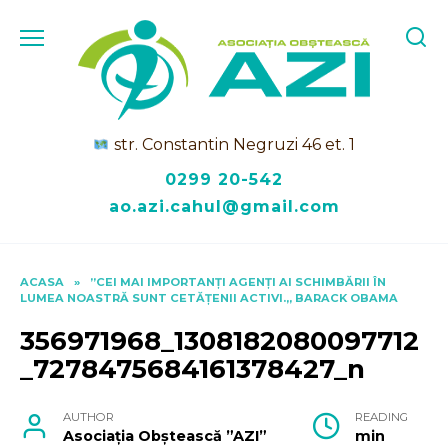
Skip
to
content
str. Constantin Negruzi 46 et. 1
0299 20-542
ao.azi.cahul@gmail.com
ACASA
»
”CEI MAI IMPORTANȚI AGENȚI AI SCHIMBĂRII ÎN
LUMEA NOASTRĂ SUNT CETĂȚENII ACTIVI.„ BARACK OBAMA
356971968_1308182080097712
_7278475684161378427_n
AUTHOR
READING
Asociația Obștească ”AZI”
min