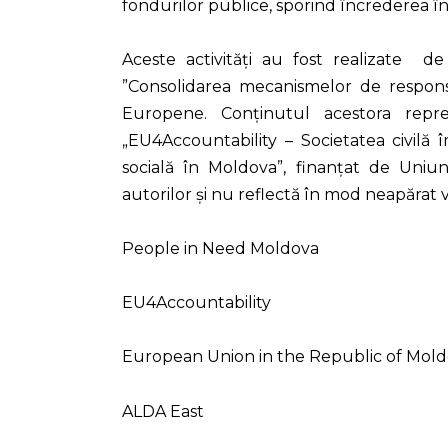
fondurilor publice, sporind încrederea înt
Aceste activități au fost realizate de
”Consolidarea mecanismelor de responsab
Europene. Conținutul acestora reprez
„EU4Accountability – Societatea civilă
socială în Moldova”, finanțat de Uniu
autorilor și nu reflectă în mod neapărat
People in Need Moldova
EU4Accountability
European Union in the Republic of Mol
ALDA East