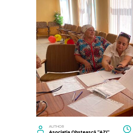
AUTHOR
Asociația Obștească ”AZI”