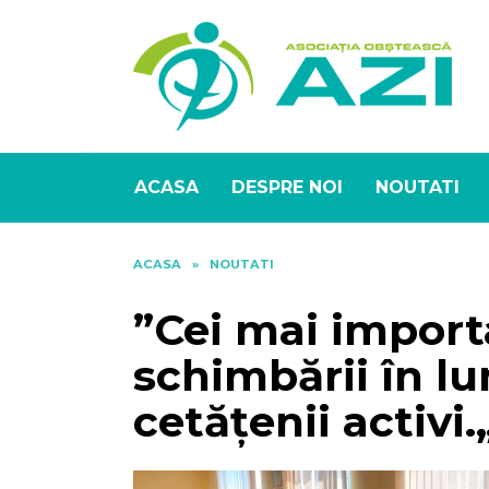
Skip
to
content
ACASA
DESPRE NOI
NOUTATI
ACASA
»
NOUTATI
”Cei mai importa
schimbării în l
cetățenii activ