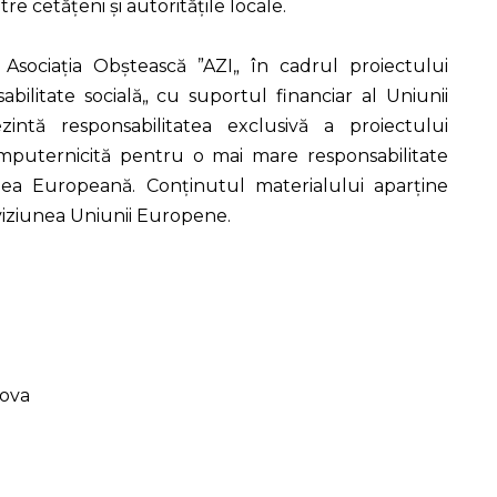
re cetățeni și autoritățile locale.
 Asociația Obștească ”AZI„ în cadrul proiectului
ilitate socială„ cu suportul financiar al Uniunii
intă responsabilitatea exclusivă a proiectului
 împuternicită pentru o mai mare responsabilitate
nea Europeană. Conținutul materialului aparține
 viziunea Uniunii Europene.
dova