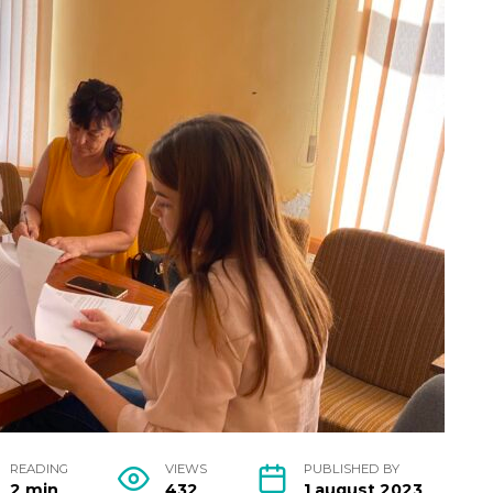
READING
VIEWS
PUBLISHED BY
2 min
432
1 august 2023