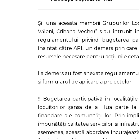
Și luna aceasta membrii Grupurilor Locale
Văleni, Crihana Veche)” s-au întrunit 
regulamentului privind bugetarea pa
înaintat către APL un demers prin care 
resursele necesare pentru acțiunile cetă
La demers au fost anexate regulamentul
și formularul de aplicare a proiectelor.
!!! Bugetarea participativă în localităț
locuitorilor șansa de a lua parte la p
financiare ale comunității lor. Prin impl
îmbunătăți calitatea serviciilor și infras
asemenea, această abordare încurajează 