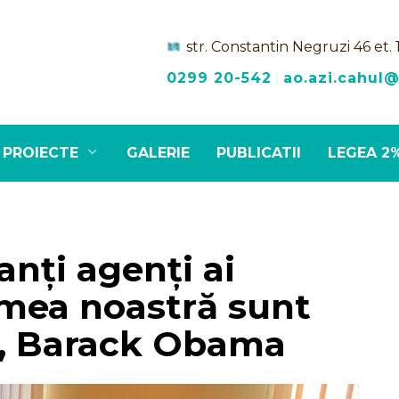
str. Constantin Negruzi 46 et. 
0299 20-542
|
ao.azi.cahul
PROIECTE
GALERIE
PUBLICATII
LEGEA 2
nți agenți ai
umea noastră sunt
i.„ Barack Obama