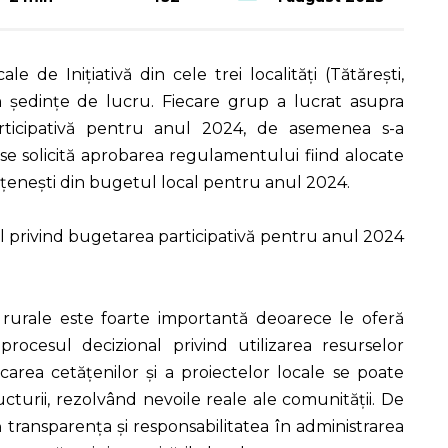
 de Inițiativă din cele trei localități (Tătărești,
în ședințe de lucru. Fiecare grup a lucrat asupra
rticipativă pentru anul 2024, de asemenea s-a
se solicită aprobarea regulamentului fiind alocate
țenești din bugetul local pentru anul 2024.
 privind bugetarea participativă pentru anul 2024
ile rurale este foarte importantă deoarece le oferă
rocesul decizional privind utilizarea resurselor
icarea cetățenilor și a proiectelor locale se poate
tructurii, rezolvând nevoile reale ale comunității. De
transparența și responsabilitatea în administrarea