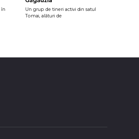
Găgăuzia
 în
Un grup de tineri activi din satul
Tomai, alături de