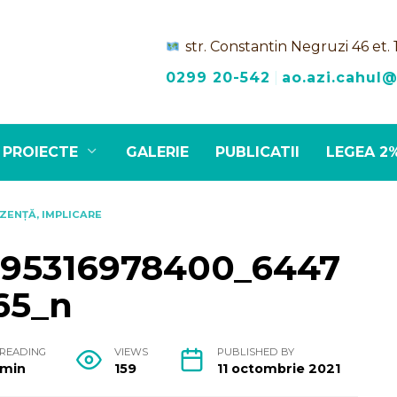
str. Constantin Negruzi 46 et. 
0299 20-542
|
ao.azi.cahul
PROIECTE
GALERIE
PUBLICATII
LEGEA 2
ZENȚĂ, IMPLICARE
795316978400_6447
65_n
READING
VIEWS
PUBLISHED BY
min
159
11 octombrie 2021