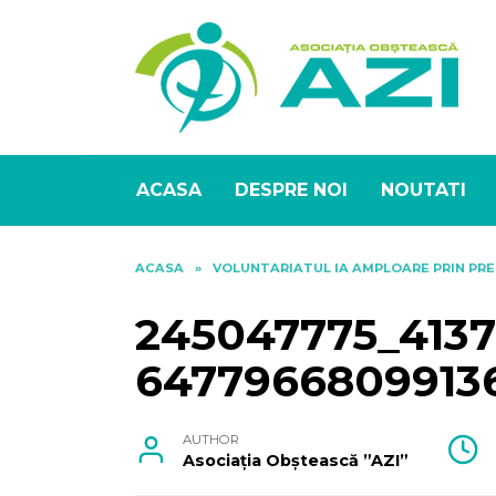
Skip
to
content
ACASA
DESPRE NOI
NOUTATI
ACASA
»
VOLUNTARIATUL IA AMPLOARE PRIN PRE
245047775_413
6477966809913
AUTHOR
Asociația Obștească ”AZI”