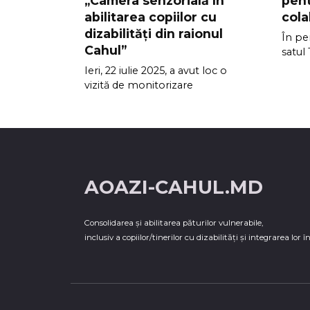
„Camera senzorială în
pent
abilitarea copiilor cu
cola
dizabilități din raionul
În per
Cahul”
satul
Ieri, 22 iulie 2025, a avut loc o
vizită de monitorizare
AOAZI-CAHUL.MD
Consolidarea şi abilitarea păturilor vulnerabile,
inclusiv a copiilor/tinerilor cu dizabilităţi şi integrarea lor î