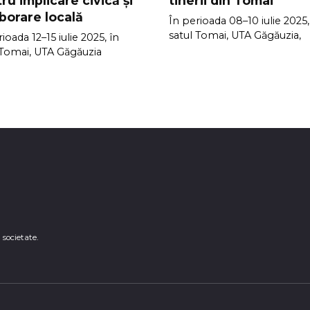
ru implicare civică și
tinerii din Tomai
borare locală
În perioada 08–10 iulie 2025,
satul Tomai, UTA Găgăuzia,
ioada 12–15 iulie 2025, în
 Tomai, UTA Găgăuzia
n societate.