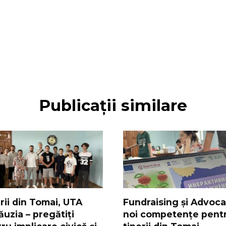
Publicații similare
rii din Tomai, UTA
Fundraising și Advoca
uzia – pregătiți
noi competențe pent