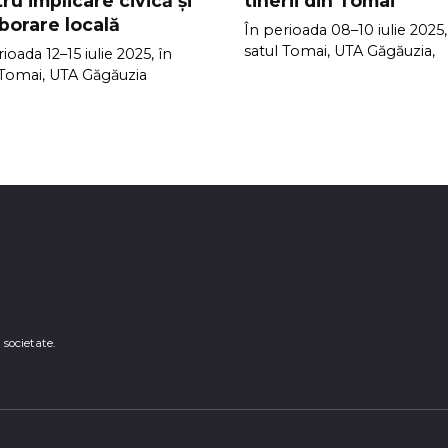
ru implicare civică și
tinerii din Tomai
borare locală
În perioada 08–10 iulie 2025,
satul Tomai, UTA Găgăuzia,
ioada 12–15 iulie 2025, în
 Tomai, UTA Găgăuzia
n societate.