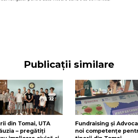
Publicații similare
rii din Tomai, UTA
Fundraising și Advoca
uzia – pregătiți
noi competențe pent