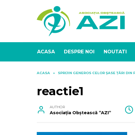
Skip
to
content
ACASA
DESPRE NOI
NOUTATI
ACASA
»
SPRIJIN GENEROS CELOR ŞASE ŢĂRI DIN
reactie1
AUTHOR
Asociația Obștească ”AZI”