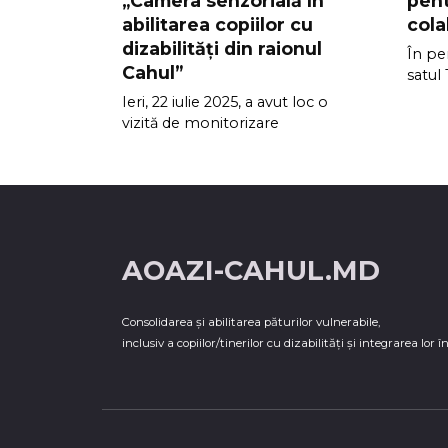
„Camera senzorială în
pent
abilitarea copiilor cu
cola
dizabilități din raionul
În per
Cahul”
satul
Ieri, 22 iulie 2025, a avut loc o
vizită de monitorizare
AOAZI-CAHUL.MD
Consolidarea şi abilitarea păturilor vulnerabile,
inclusiv a copiilor/tinerilor cu dizabilităţi şi integrarea lor î