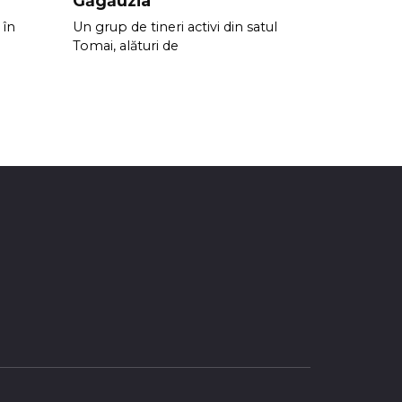
Găgăuzia
 în
Un grup de tineri activi din satul
Tomai, alături de