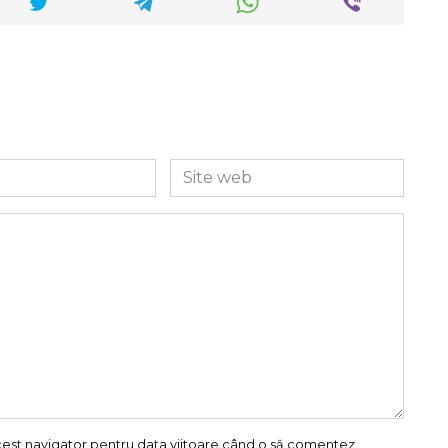
Site
web
acest navigator pentru data viitoare când o să comentez.