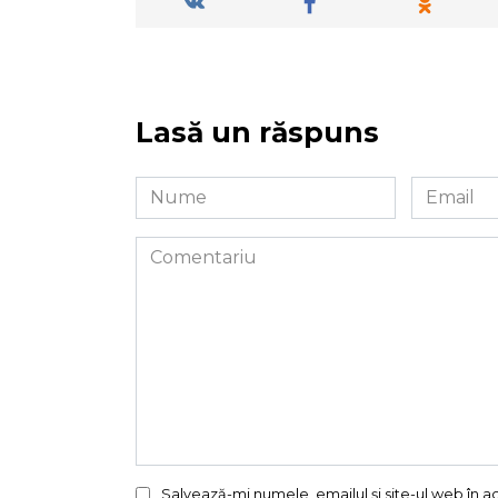
Lasă un răspuns
Nume
Email
*
*
Comentariu
Salvează-mi numele, emailul și site-ul web în 