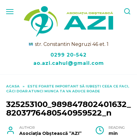
Skip
to
content
str. Constantin Negruzi 46 et. 1
0299 20-542
ao.azi.cahul@gmail.com
ACASA
»
ESTE FOARTE IMPORTANT SĂ IUBEȘTI CEEA CE FACI,
CĂCI DOAR ATUNCI MUNCA TA VA ADUCE ROADE
325253100_989847802401632_
8203776480540959522_n
AUTHOR
READING
Asociația Obștească ”AZI”
min