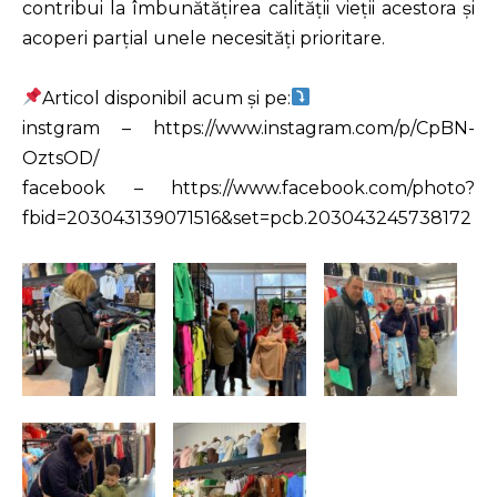
contribui la îmbunătățirea calității vieții acestora și
acoperi parțial unele necesități prioritare.
Articol disponibil acum și pe:
instgram – https://www.instagram.com/p/CpBN-
OztsOD/
facebook – https://www.facebook.com/photo?
fbid=203043139071516&set=pcb.203043245738172