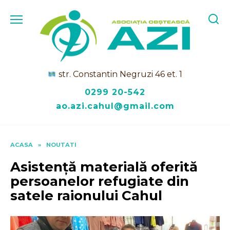
Skip
to
content
str. Constantin Negruzi 46 et. 1
0299 20-542
ao.azi.cahul@gmail.com
ACASA
»
NOUTATI
Asistență materială oferită
persoanelor refugiate din
satele raionului Cahul