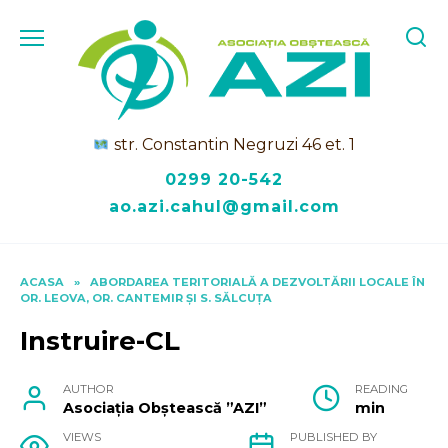
Skip
to
content
str. Constantin Negruzi 46 et. 1
0299 20-542
ao.azi.cahul@gmail.com
ACASA
»
ABORDAREA TERITORIALĂ A DEZVOLTĂRII LOCALE ÎN
OR. LEOVA, OR. CANTEMIR ȘI S. SĂLCUȚA
Instruire-CL
AUTHOR
READING
Asociația Obștească ”AZI”
min
VIEWS
PUBLISHED BY