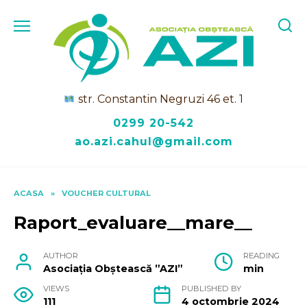
Skip
to
content
str. Constantin Negruzi 46 et. 1
0299 20-542
ao.azi.cahul@gmail.com
ACASA
»
VOUCHER CULTURAL
Raport_evaluare__mare__
AUTHOR
READING
Asociația Obștească ”AZI”
min
VIEWS
PUBLISHED BY
111
4 octombrie 2024