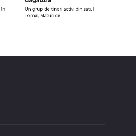
Găgăuzia
 în
Un grup de tineri activi din satul
Tomai, alături de