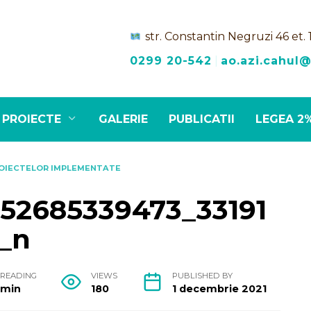
str. Constantin Negruzi 46 et. 
0299 20-542
|
ao.azi.cahul
PROIECTE
GALERIE
PUBLICATII
LEGEA 2
ROIECTELOR IMPLEMENTATE
52685339473_33191
_n
READING
VIEWS
PUBLISHED BY
min
180
1 decembrie 2021