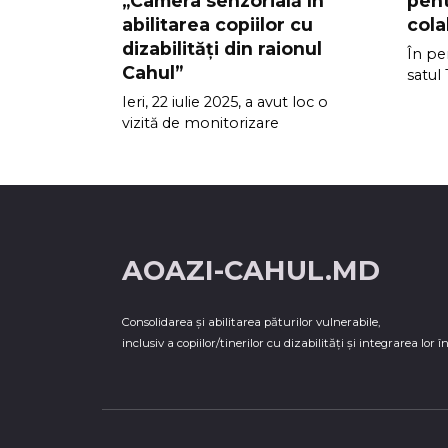
„Camera senzorială în
pent
abilitarea copiilor cu
cola
dizabilități din raionul
În per
Cahul”
satul
Ieri, 22 iulie 2025, a avut loc o
vizită de monitorizare
AOAZI-CAHUL.MD
Consolidarea şi abilitarea păturilor vulnerabile,
inclusiv a copiilor/tinerilor cu dizabilităţi şi integrarea lor î