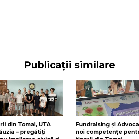
Publicații similare
rii din Tomai, UTA
Fundraising și Advoca
uzia – pregătiți
noi competențe pent