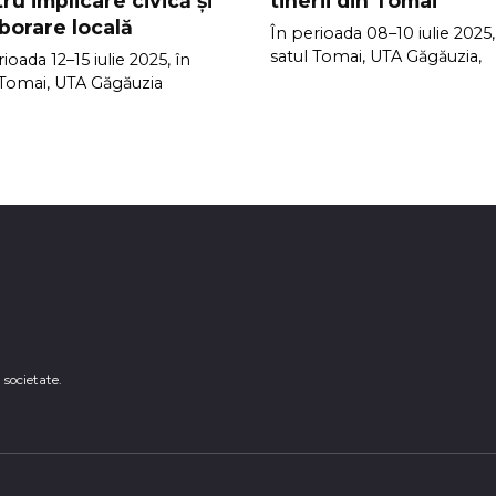
ru implicare civică și
tinerii din Tomai
borare locală
În perioada 08–10 iulie 2025,
satul Tomai, UTA Găgăuzia,
ioada 12–15 iulie 2025, în
 Tomai, UTA Găgăuzia
n societate.