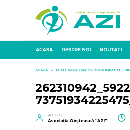
Skip
to
content
ACASA
DESPRE NOI
NOUTATI
ACASA
»
EVALUAREA EFECTELOR ȘI IMPACTUL P
262310942_5922
73751934225475
AUTHOR
Asociația Obștească ”AZI”